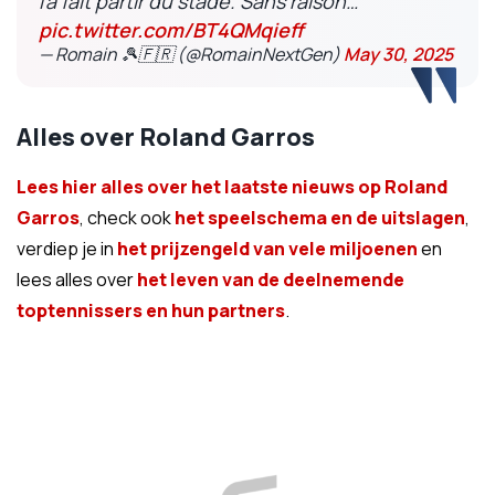
l'a fait partir du stade. Sans raison…
pic.twitter.com/BT4QMqieff
— Romain 🎾🇫🇷 (@RomainNextGen)
May 30, 2025
Alles over Roland Garros
Lees hier alles over het laatste nieuws op Roland
Garros
, check ook
het speelschema en de uitslagen
,
verdiep je in
het prijzengeld van vele miljoenen
en
lees alles over
het leven van de deelnemende
toptennissers en hun partners
.