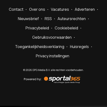
Contact
Over ons
Vacatures
Adverteren
Nieuwsbrief
RSS
Auteursrechten
Privacybeleid
Cookiebeleid
Gebruiksvoorwaarden
Toegankelijkheidsverklaring
Huisregels
Privacy instellingen
©
2026
DPG Media B.V. alle rechten voorbehouden.
Powered
by
Sportal365