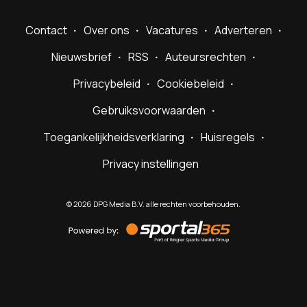
Contact
Over ons
Vacatures
Adverteren
Nieuwsbrief
RSS
Auteursrechten
Privacybeleid
Cookiebeleid
Gebruiksvoorwaarden
Toegankelijkheidsverklaring
Huisregels
Privacy instellingen
©
2026
DPG Media B.V. alle rechten voorbehouden.
Powered
by
Sportal365