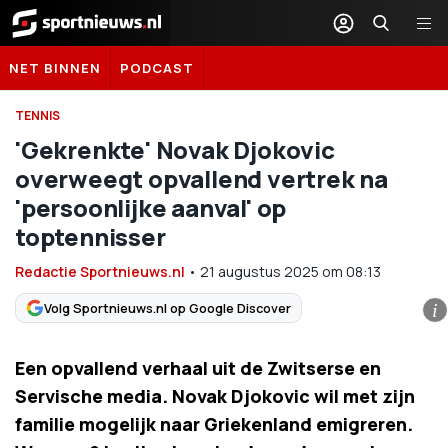
Sportnieuws.nl
NET BINNEN
PODCAST
TENNIS
'Gekrenkte' Novak Djokovic
overweegt opvallend vertrek na
'persoonlijke aanval' op
toptennisser
Redactie Sportnieuws.nl
•
21 augustus 2025
om
08:13
Volg Sportnieuws.nl op Google Discover
i
Een opvallend verhaal uit de Zwitserse en
Servische media. Novak Djokovic wil met zijn
familie mogelijk naar Griekenland emigreren.