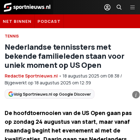
Sportnieuws.nl
NET BINNEN
PODCAST
TENNIS
Nederlandse tennissters met
bekende familieleden staan voor
uniek moment op US Open
Redactie Sportnieuws.nl
•
18 augustus 2025
om
08:38
/
Bijgewerkt op 18 augustus 2025 om 12:39
Volg Sportnieuws.nl op Google Discover
i
De hoofdtoernooien van de US Open gaan pas
op zondag 24 augustus van start, maar vanaf
maandag begint het evenement al met de
kwalificaties. Daarin gaan zes Nederlanders