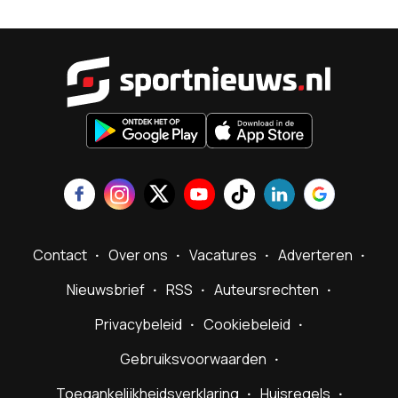
Sportnieu
Contact
Over ons
Vacatures
Adverteren
Nieuwsbrief
RSS
Auteursrechten
Privacybeleid
Cookiebeleid
Gebruiksvoorwaarden
Toegankelijkheidsverklaring
Huisregels