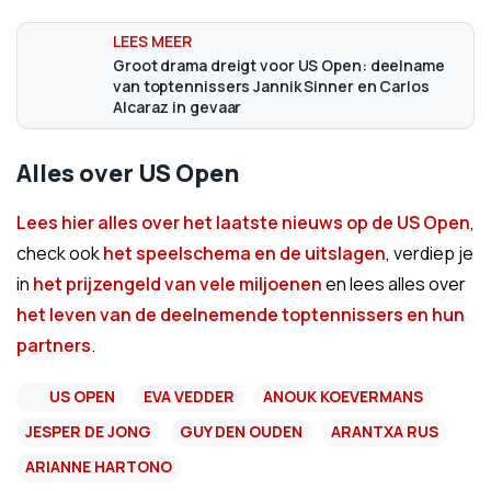
Groot drama dreigt voor US Open: deelname
van toptennissers Jannik Sinner en Carlos
Alcaraz in gevaar
Alles over US Open
Lees hier alles over het laatste nieuws op de US Open
,
check ook
het speelschema en de uitslagen
, verdiep je
in
het prijzengeld van vele miljoenen
en lees alles over
het leven van de deelnemende toptennissers en hun
partners
.
US OPEN
EVA VEDDER
ANOUK KOEVERMANS
JESPER DE JONG
GUY DEN OUDEN
ARANTXA RUS
ARIANNE HARTONO