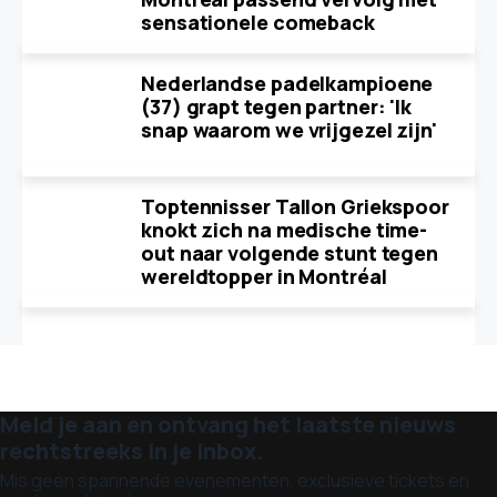
sensationele comeback
Nederlandse padelkampioene
(37) grapt tegen partner: 'Ik
snap waarom we vrijgezel zijn'
Toptennisser Tallon Griekspoor
knokt zich na medische time-
out naar volgende stunt tegen
wereldtopper in Montréal
Meld je aan en ontvang het laatste nieuws
rechtstreeks in je inbox.
Mis geen spannende evenementen, exclusieve tickets en