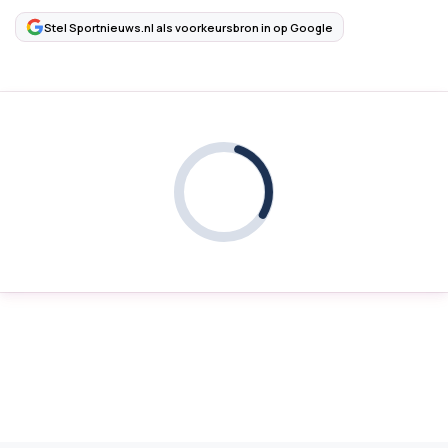
Stel Sportnieuws.nl als voorkeursbron in op Google