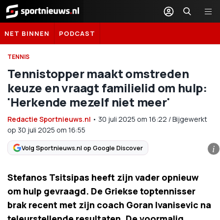
Sportnieuws.nl
NET BINNEN
PODCAST
TENNIS
Tennistopper maakt omstreden
keuze en vraagt familielid om hulp:
'Herkende mezelf niet meer'
Redactie Sportnieuws.nl
•
30 juli 2025
om
16:22
/
Bijgewerkt
op 30 juli 2025 om 16:55
Volg Sportnieuws.nl op Google Discover
i
Stefanos Tsitsipas heeft zijn vader opnieuw
om hulp gevraagd. De Griekse toptennisser
brak recent met zijn coach Goran Ivanisevic na
teleurstellende resultaten. De voormalig