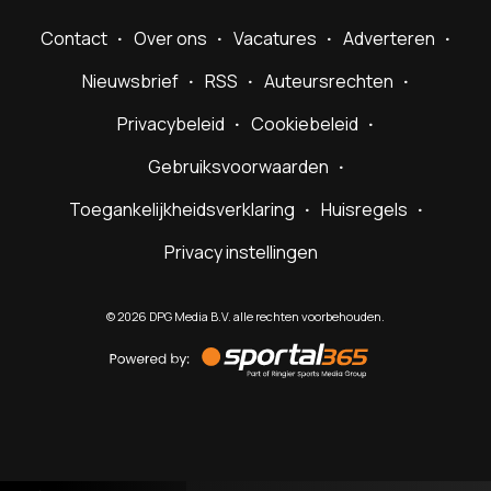
Contact
Over ons
Vacatures
Adverteren
Nieuwsbrief
RSS
Auteursrechten
Privacybeleid
Cookiebeleid
Gebruiksvoorwaarden
Toegankelijkheidsverklaring
Huisregels
Privacy instellingen
©
2026
DPG Media B.V. alle rechten voorbehouden.
Powered
by
Sportal365