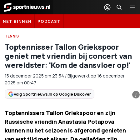
Sportnieuws.nl
NET BINNEN
PODCAST
TENNIS
Toptennisser Tallon Griekspoor
geniet met vriendin bij concert van
wereldster: 'Kom de dansvloer op!'
15 december 2025
om
23:54
/
Bijgewerkt op 16 december
2025 om 00:47
Volg Sportnieuws.nl op Google Discover
i
Toptennissers Tallon Griekspoor en zijn
Russische vriendin Anastasia Potapova
kunnen nu het seizoen is afgerond genieten
van wat tijd met elkaar. De geliefden zijn