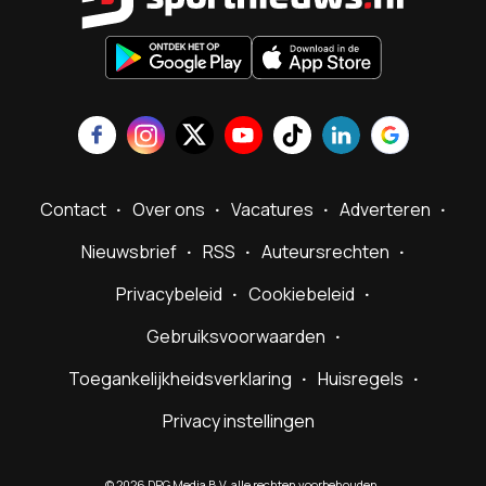
Contact
Over ons
Vacatures
Adverteren
Nieuwsbrief
RSS
Auteursrechten
Privacybeleid
Cookiebeleid
Gebruiksvoorwaarden
Toegankelijkheidsverklaring
Huisregels
Privacy instellingen
©
2026
DPG Media B.V. alle rechten voorbehouden.