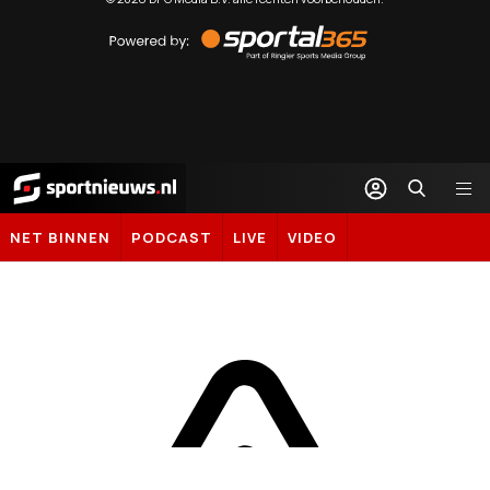
Powered
by
Sportal365
Sportnieuws.nl
NET BINNEN
PODCAST
LIVE
VIDEO