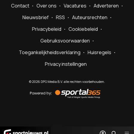
Contact
Over ons
Vacatures
Adverteren
Nieuwsbrief
RSS
Auteursrechten
Privacybeleid
Cookiebeleid
Gebruiksvoorwaarden
Toegankelijkheidsverklaring
Huisregels
Privacy instellingen
©
2026
DPG Media B.V. alle rechten voorbehouden.
Powered
by
Sportal365