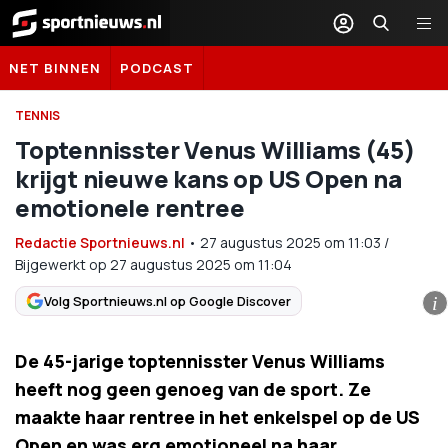
Sportnieuws.nl
NET BINNEN
PODCAST
TENNIS
Toptennisster Venus Williams (45)
krijgt nieuwe kans op US Open na
emotionele rentree
Redactie Sportnieuws.nl
•
27 augustus 2025
om
11:03
/
Bijgewerkt op 27 augustus 2025 om 11:04
Volg Sportnieuws.nl op Google Discover
i
De 45-jarige toptennisster Venus Williams
heeft nog geen genoeg van de sport. Ze
maakte haar rentree in het enkelspel op de US
Open en was erg emotioneel na haar