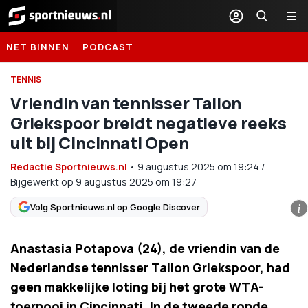
Sportnieuws.nl
NET BINNEN
PODCAST
TENNIS
Vriendin van tennisser Tallon
Griekspoor breidt negatieve reeks
uit bij Cincinnati Open
Redactie Sportnieuws.nl
•
9 augustus 2025
om
19:24
/
Bijgewerkt op 9 augustus 2025 om 19:27
Volg Sportnieuws.nl op Google Discover
i
Anastasia Potapova (24), de vriendin van de
Nederlandse tennisser Tallon Griekspoor, had
geen makkelijke loting bij het grote WTA-
toernooi in Cincinnati. In de tweede ronde