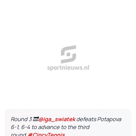
Round 3 🔜
@iga_swiatek
defeats Potapova
6-1, 6-4 to advance to the third
round.
#CincyTennis