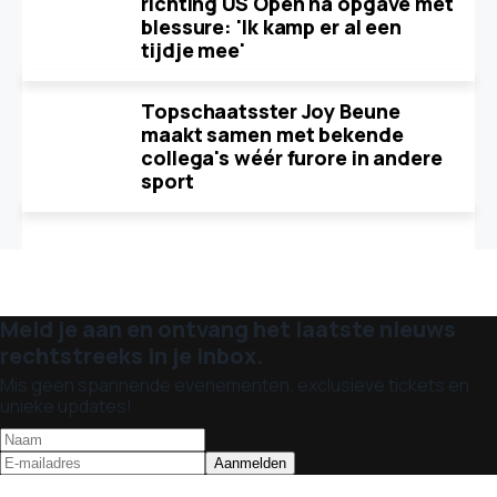
richting US Open na opgave met
blessure: 'Ik kamp er al een
tijdje mee'
Topschaatsster Joy Beune
maakt samen met bekende
collega's wéér furore in andere
sport
Meld je aan en ontvang het laatste nieuws
rechtstreeks in je inbox.
Mis geen spannende evenementen, exclusieve tickets en
unieke updates!