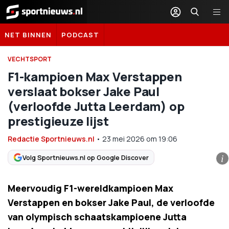
Sportnieuws.nl
NET BINNEN
PODCAST
VECHTSPORT
F1-kampioen Max Verstappen
verslaat bokser Jake Paul
(verloofde Jutta Leerdam) op
prestigieuze lijst
Redactie Sportnieuws.nl
•
23 mei 2026
om
19:06
Volg Sportnieuws.nl op Google Discover
i
Meervoudig F1-wereldkampioen Max
Verstappen en bokser Jake Paul, de verloofde
van olympisch schaatskampioene Jutta