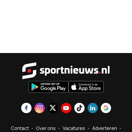
Sportnieu
Contact
Over ons
Vacatures
Adverteren