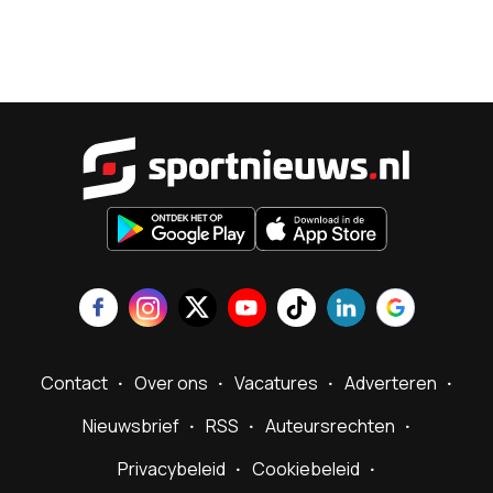
Sportnieu
Contact
Over ons
Vacatures
Adverteren
Nieuwsbrief
RSS
Auteursrechten
Privacybeleid
Cookiebeleid