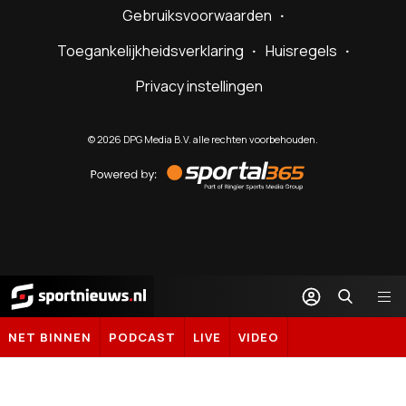
Gebruiksvoorwaarden
Toegankelijkheidsverklaring
Huisregels
Privacy instellingen
©
2026
DPG Media B.V. alle rechten voorbehouden.
Powered
by
Sportal365
Sportnieuws.nl
NET BINNEN
PODCAST
LIVE
VIDEO