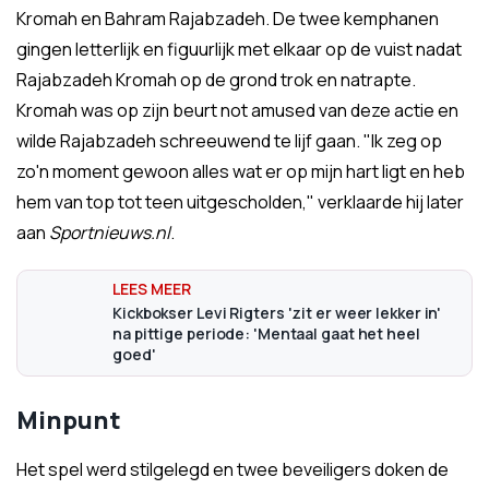
Kromah en Bahram Rajabzadeh. De twee kemphanen
gingen letterlijk en figuurlijk met elkaar op de vuist nadat
Rajabzadeh Kromah op de grond trok en natrapte.
Kromah was op zijn beurt not amused van deze actie en
wilde Rajabzadeh schreeuwend te lijf gaan. "Ik zeg op
zo'n moment gewoon alles wat er op mijn hart ligt en heb
hem van top tot teen uitgescholden," verklaarde hij later
aan
Sportnieuws.nl
.
Kickbokser Levi Rigters 'zit er weer lekker in'
na pittige periode: 'Mentaal gaat het heel
goed'
Minpunt
Het spel werd stilgelegd en twee beveiligers doken de