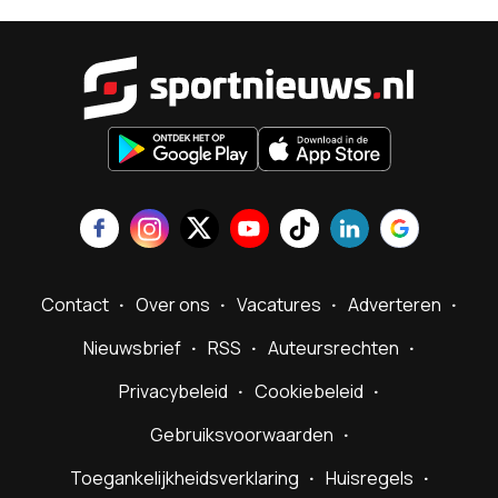
Sportnieu
Contact
Over ons
Vacatures
Adverteren
Nieuwsbrief
RSS
Auteursrechten
Privacybeleid
Cookiebeleid
Gebruiksvoorwaarden
Toegankelijkheidsverklaring
Huisregels