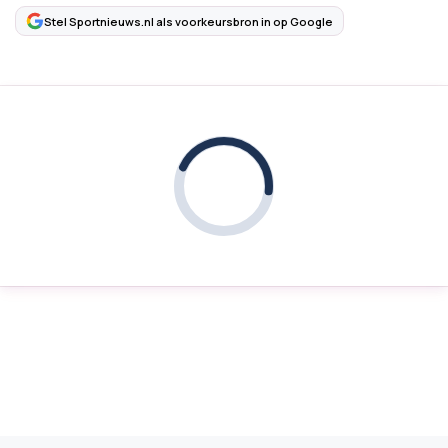
Stel Sportnieuws.nl als voorkeursbron in op Google