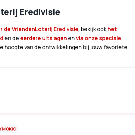
erij Eredivisie
r de VriendenLoterij Eredivisie
, bekijk ook
het
nd
en de
eerdere uitslagen
en
via onze speciale
de hoogte van de ontwikkelingen bij jouw favoriete
Y MOKIO