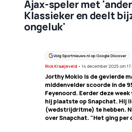
Ajax-speler met 'ander 
Klassieker en deelt bij
ongeluk'
Volg Sportnieuws.nl op Google Discover
Rick Kraaijeveld
•
14 december 2025
om
17
Jorthy Mokio is de gevierde ma
middenvelder scoorde in de 95
Feyenoord. Eerder deze week w
hij plaatste op Snapchat. Hij l
(wedstrijdritme) te hebben. Na
over Snapchat. "Het ging per 