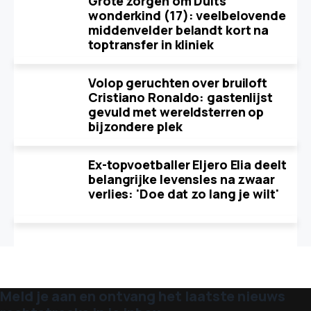
Grote zorgen om Duits
wonderkind (17): veelbelovende
middenvelder belandt kort na
toptransfer in kliniek
Volop geruchten over bruiloft
Cristiano Ronaldo: gastenlijst
gevuld met wereldsterren op
bijzondere plek
Ex-topvoetballer Eljero Elia deelt
belangrijke levensles na zwaar
verlies: 'Doe dat zo lang je wilt'
Meld je aan en ontvang het laatste nieuws