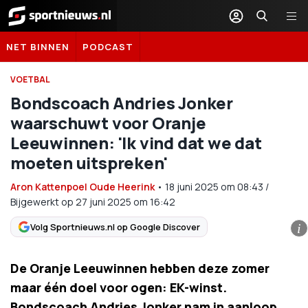
Sportnieuws.nl
NET BINNEN
PODCAST
VOETBAL
Bondscoach Andries Jonker
waarschuwt voor Oranje
Leeuwinnen: 'Ik vind dat we dat
moeten uitspreken'
Aron Kattenpoel Oude Heerink
•
18 juni 2025
om
08:43
/
Bijgewerkt op 27 juni 2025 om 16:42
Volg Sportnieuws.nl op Google Discover
i
De Oranje Leeuwinnen hebben deze zomer
maar één doel voor ogen: EK-winst.
Bondscoach Andries Jonker nam in aanloop