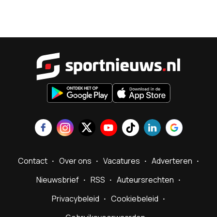
Sportnieu
Contact
Over ons
Vacatures
Adverteren
Nieuwsbrief
RSS
Auteursrechten
Privacybeleid
Cookiebeleid