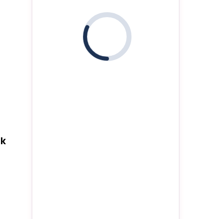
i
jk
j