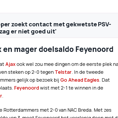
per zoekt contact met gekwetste PSV-
 zag er niet goed uit'
ax en mager doelsaldo Feyenoord
dat
Ajax
ook wel zou mee dingen om de eerste plek n
even steken op 2-0 tegen
Telstar
. In de tweede
mers gelijk op bezoek bij
Go Ahead Eagles
. Dat
plaats.
Feyenoord
wist met 2-1 te winnen in de
r
.
e Rotterdammers met 2-0 van NAC Breda. Met zes
aldo van 3, moet Feyenoord het voorlopig doen met 