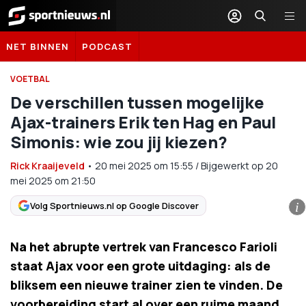
Sportnieuws.nl
NET BINNEN
PODCAST
VOETBAL
De verschillen tussen mogelijke
Ajax-trainers Erik ten Hag en Paul
Simonis: wie zou jij kiezen?
Rick Kraaijeveld
•
20 mei 2025
om
15:55
/
Bijgewerkt op 20
mei 2025 om 21:50
Volg Sportnieuws.nl op Google Discover
i
Na het abrupte vertrek van Francesco Farioli
staat Ajax voor een grote uitdaging: als de
bliksem een nieuwe trainer zien te vinden. De
voorbereiding start al over een ruime maand