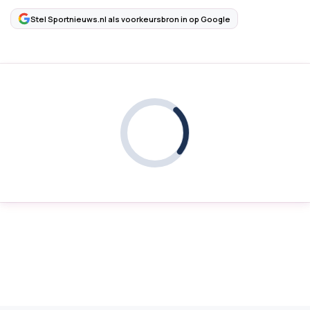
Stel Sportnieuws.nl als voorkeursbron in op Google