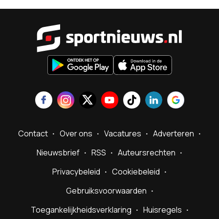
Sportnieu
Contact
Over ons
Vacatures
Adverteren
Nieuwsbrief
RSS
Auteursrechten
Privacybeleid
Cookiebeleid
Gebruiksvoorwaarden
Toegankelijkheidsverklaring
Huisregels