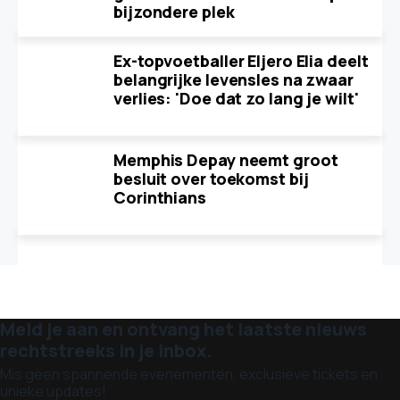
bijzondere plek
Ex-topvoetballer Eljero Elia deelt
belangrijke levensles na zwaar
verlies: 'Doe dat zo lang je wilt'
Memphis Depay neemt groot
besluit over toekomst bij
Corinthians
Meld je aan en ontvang het laatste nieuws
rechtstreeks in je inbox.
Mis geen spannende evenementen, exclusieve tickets en
unieke updates!