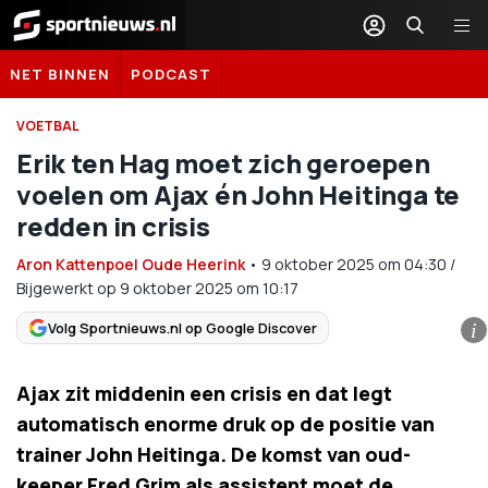
Sportnieuws.nl
NET BINNEN
PODCAST
VOETBAL
Erik ten Hag moet zich geroepen
voelen om Ajax én John Heitinga te
redden in crisis
Aron Kattenpoel Oude Heerink
•
9 oktober 2025
om
04:30
/
Bijgewerkt op 9 oktober 2025 om 10:17
Volg Sportnieuws.nl op Google Discover
i
Ajax zit middenin een crisis en dat legt
automatisch enorme druk op de positie van
trainer John Heitinga. De komst van oud-
keeper Fred Grim als assistent moet de