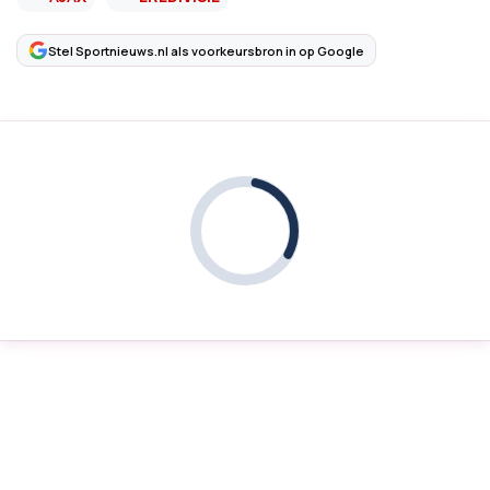
Stel Sportnieuws.nl als voorkeursbron in op Google