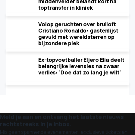
middenvelder belandt kort na
toptransfer in kliniek
Volop geruchten over bruiloft
Cristiano Ronaldo: gastenlijst
gevuld met wereldsterren op
bijzondere plek
Ex-topvoetballer Eljero Elia deelt
belangrijke levensles na zwaar
verlies: 'Doe dat zo lang je wilt'
Meld je aan en ontvang het laatste nieuws
rechtstreeks in je inbox.
Mis geen spannende evenementen, exclusieve tickets en