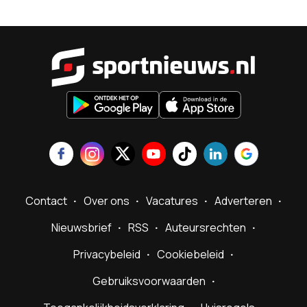
Sportnieu
Contact
Over ons
Vacatures
Adverteren
Nieuwsbrief
RSS
Auteursrechten
Privacybeleid
Cookiebeleid
Gebruiksvoorwaarden