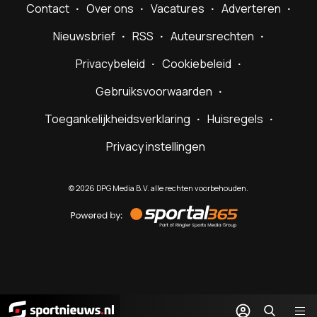
Contact
Over ons
Vacatures
Adverteren
Nieuwsbrief
RSS
Auteursrechten
Privacybeleid
Cookiebeleid
Gebruiksvoorwaarden
Toegankelijkheidsverklaring
Huisregels
Privacy instellingen
©
2026
DPG Media B.V. alle rechten voorbehouden.
Powered
by
Sportal365