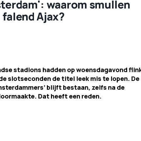
sterdam': waarom smullen
 falend Ajax?
andse stadions hadden op woensdagavond flin
e slotseconden de titel leek mis te lopen. De
sterdammers’ blijft bestaan, zelfs na de
doormaakte. Dat heeft een reden.