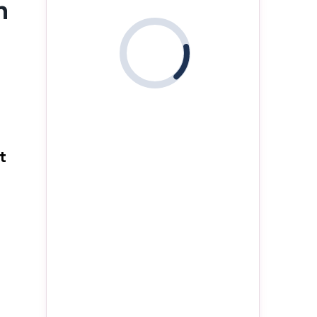
n
i
t