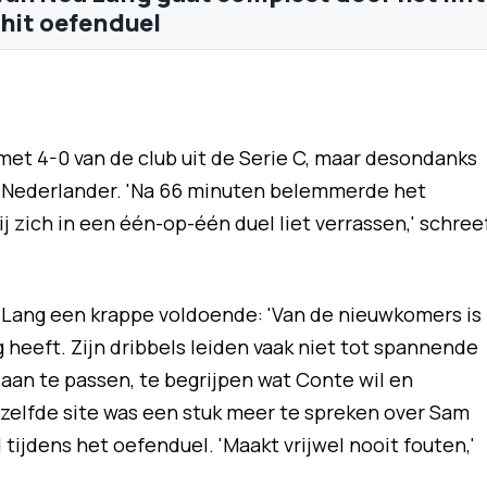
rhit oefenduel
et 4-0 van de club uit de Serie C, maar desondanks
e Nederlander. 'Na 66 minuten belemmerde het
hij zich in een één-op-één duel liet verrassen,' schree
f Lang een krappe voldoende: 'Van de nieuwkomers is
g heeft. Zijn dribbels leiden vaak niet tot spannende
h aan te passen, te begrijpen wat Conte wil en
ezelfde site was een stuk meer te spreken over Sam
tijdens het oefenduel. 'Maakt vrijwel nooit fouten,'