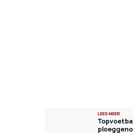
Topvoetbal
ploeggenoo