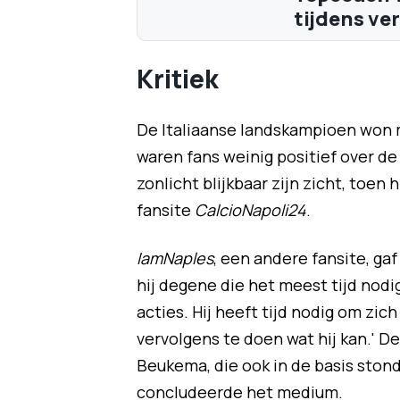
tijdens ve
Kritiek
De Italiaanse landskampioen won m
waren fans weinig positief over d
zonlicht blijkbaar zijn zicht, toen 
fansite
CalcioNapoli24
.
IamNaples
, een andere fansite, ga
hij degene die het meest tijd nodi
acties. Hij heeft tijd nodig om zic
vervolgens te doen wat hij kan.' D
Beukema, die ook in de basis stond 
concludeerde het medium.