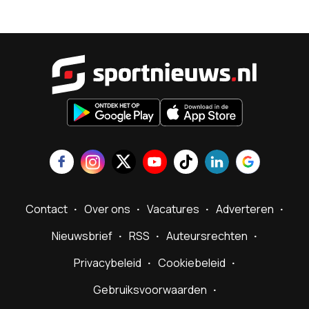
Sportnieu
Contact
Over ons
Vacatures
Adverteren
Nieuwsbrief
RSS
Auteursrechten
Privacybeleid
Cookiebeleid
Gebruiksvoorwaarden