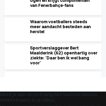
ogen en krijgt complimenten
van Fenerbahçe-fans
Waarom voetballers steeds
meer aandacht besteden aan
herstel
Sportverslaggever Bert
Maalderink (62) openhartig over
ziekte: 'Daar ben ik wel bang
voor'
Meld je aan en ontvang het laatste nieuws
rechtstreeks in je inbox.