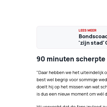
Bondscoach
'zijn stad
90 minuten scherpte
"Daar hebben we het uiteindelijk o
best wel begrip voor sommige weds
doelt hij op het missen van wat s
is dus een nieuw moment om wél di
Hij verwacht dat de fans invloed zu