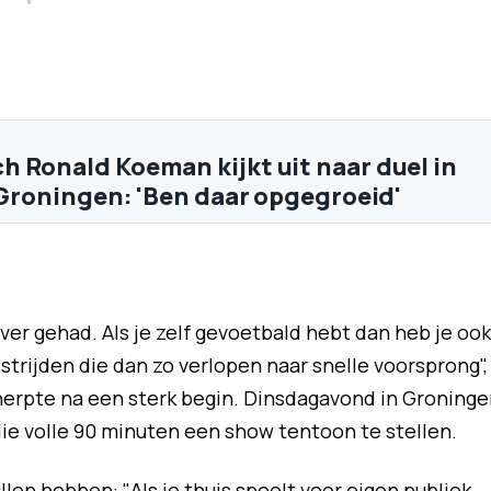
 Ronald Koeman kijkt uit naar duel in
' Groningen: 'Ben daar opgegroeid'
ver gehad. Als je zelf gevoetbald hebt dan heb je ook
trijden die dan zo verlopen naar snelle voorsprong",
cherpte na een sterk begin. Dinsdagavond in Groninge
e volle 90 minuten een show tentoon te stellen.
llen hebben: "Als je thuis speelt voor eigen publiek,