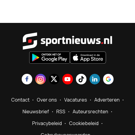
Sportnieu
Contact
Over ons
Vacatures
Adverteren
Nieuwsbrief
RSS
Auteursrechten
Privacybeleid
Cookiebeleid