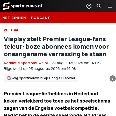
Sportnieuws.nl
NET BINNEN
PODCAST
VOETBAL
Viaplay stelt Premier League-fans
teleur: boze abonnees komen voor
onaangename verrassing te staan
Redactie Sportnieuws.nl
•
23 augustus 2025
om
14:05
/
Bijgewerkt op 23 augustus 2025 om 15:08
Volg Sportnieuws.nl op Google Discover
i
Premier League-liefhebbers in Nederland
keken verlekkerd toe toen ze het speelschema
zagen van de Engelse voetbalcompetitie.
Nadat het in de eerste speelronde al tijd was