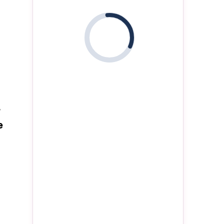
i
r
e