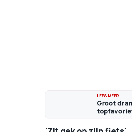
Groot drama
topfavorie
'Zit gek op zijn fiets'