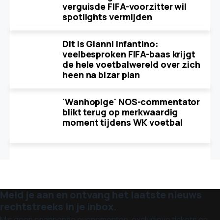
verguisde FIFA-voorzitter wil
spotlights vermijden
Dit is Gianni Infantino:
veelbesproken FIFA-baas krijgt
de hele voetbalwereld over zich
heen na bizar plan
'Wanhopige' NOS-commentator
blikt terug op merkwaardig
moment tijdens WK voetbal
Meld je aan en ontvang het laatste nieuws
rechtstreeks in je inbox.
Mis geen spannende evenementen, exclusieve tickets en