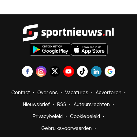
Sportnieu
Contact
Over ons
Vacatures
Adverteren
Nieuwsbrief
RSS
Auteursrechten
Privacybeleid
Cookiebeleid
Gebruiksvoorwaarden