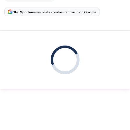
Stel Sportnieuws.nl als voorkeursbron in op Google