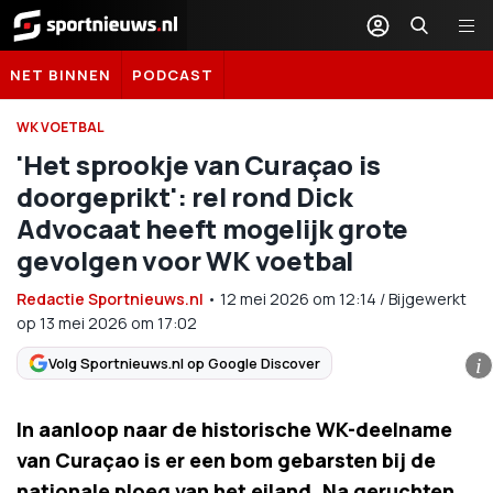
Sportnieuws.nl
NET BINNEN
PODCAST
WK VOETBAL
'Het sprookje van Curaçao is
doorgeprikt': rel rond Dick
Advocaat heeft mogelijk grote
gevolgen voor WK voetbal
Redactie Sportnieuws.nl
•
12 mei 2026
om
12:14
/
Bijgewerkt
op 13 mei 2026 om 17:02
Volg Sportnieuws.nl op Google Discover
i
In aanloop naar de historische WK-deelname
van Curaçao is er een bom gebarsten bij de
nationale ploeg van het eiland. Na geruchten