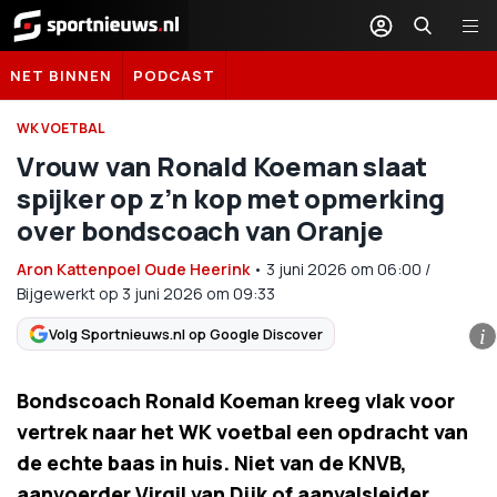
Sportnieuws.nl
NET BINNEN
PODCAST
WK VOETBAL
Vrouw van Ronald Koeman slaat
spijker op z’n kop met opmerking
over bondscoach van Oranje
Aron Kattenpoel Oude Heerink
•
3 juni 2026
om
06:00
/
Bijgewerkt op 3 juni 2026 om 09:33
Volg Sportnieuws.nl op Google Discover
i
Bondscoach Ronald Koeman kreeg vlak voor
vertrek naar het WK voetbal een opdracht van
de echte baas in huis. Niet van de KNVB,
aanvoerder Virgil van Dijk of aanvalsleider