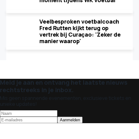
moment tijdens WK voetbal
Veelbesproken voetbalcoach
Fred Rutten kijkt terug op
vertrek bij Curaçao: 'Zeker de
manier waarop'
Meld je aan en ontvang het laatste nieuws
rechtstreeks in je inbox.
Mis geen spannende evenementen, exclusieve tickets en
unieke updates!