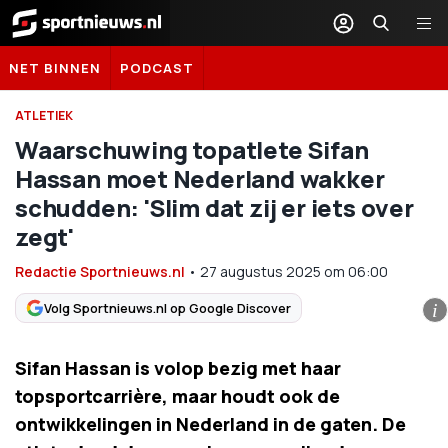
Sportnieuws.nl
NET BINNEN
PODCAST
ATLETIEK
Waarschuwing topatlete Sifan
Hassan moet Nederland wakker
schudden: 'Slim dat zij er iets over
zegt'
Redactie Sportnieuws.nl
•
27 augustus 2025
om
06:00
Volg Sportnieuws.nl op Google Discover
i
Sifan Hassan is volop bezig met haar
topsportcarrière, maar houdt ook de
ontwikkelingen in Nederland in de gaten. De