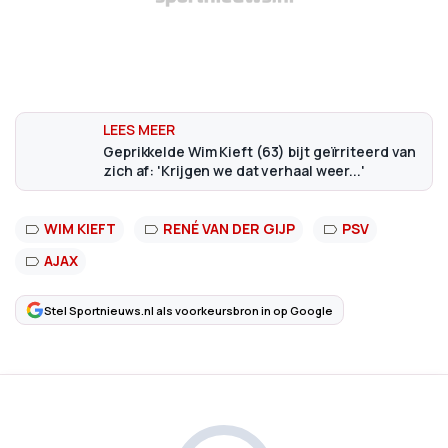
Geprikkelde Wim Kieft (63) bijt geïrriteerd van
zich af: 'Krijgen we dat verhaal weer...'
WIM KIEFT
RENÉ VAN DER GIJP
PSV
AJAX
Stel Sportnieuws.nl als voorkeursbron in op Google