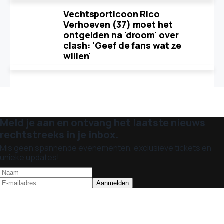
Vechtsporticoon Rico
Verhoeven (37) moet het
ontgelden na 'droom' over
clash: 'Geef de fans wat ze
willen'
Meld je aan en ontvang het laatste nieuws
rechtstreeks in je inbox.
Mis geen spannende evenementen, exclusieve tickets en
unieke updates!