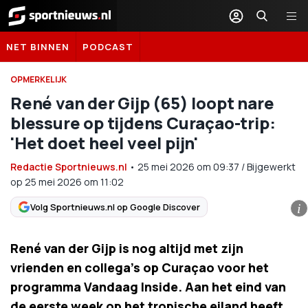
Sportnieuws.nl
NET BINNEN
PODCAST
OPMERKELIJK
René van der Gijp (65) loopt nare
blessure op tijdens Curaçao-trip:
'Het doet heel veel pijn'
Redactie Sportnieuws.nl
•
25 mei 2026
om
09:37
/
Bijgewerkt
op 25 mei 2026 om 11:02
Volg Sportnieuws.nl op Google Discover
i
René van der Gijp is nog altijd met zijn
vrienden en collega's op Curaçao voor het
programma Vandaag Inside. Aan het eind van
de eerste week op het tropische eiland heeft