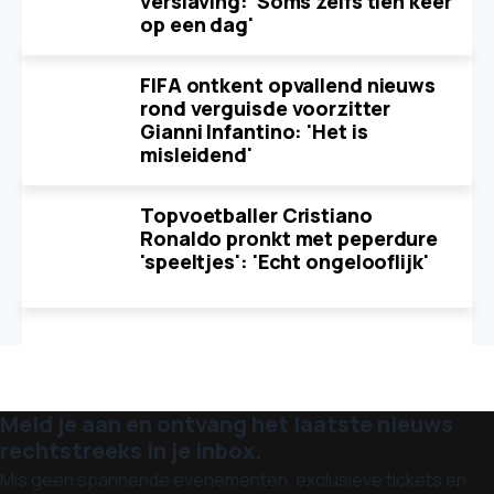
verslaving: 'Soms zelfs tien keer
op een dag'
FIFA ontkent opvallend nieuws
rond verguisde voorzitter
Gianni Infantino: 'Het is
misleidend'
Topvoetballer Cristiano
Ronaldo pronkt met peperdure
'speeltjes': 'Echt ongelooflijk'
Meld je aan en ontvang het laatste nieuws
rechtstreeks in je inbox.
Mis geen spannende evenementen, exclusieve tickets en