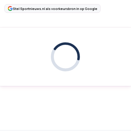
Stel Sportnieuws.nl als voorkeursbron in op Google