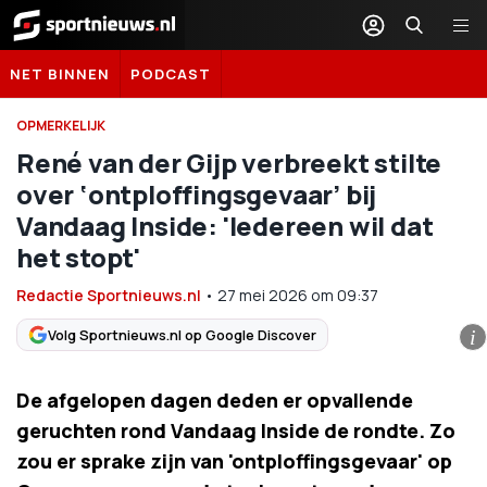
Sportnieuws.nl
NET BINNEN
PODCAST
OPMERKELIJK
René van der Gijp verbreekt stilte
over ‘ontploffingsgevaar’ bij
Vandaag Inside: 'Iedereen wil dat
het stopt'
Redactie Sportnieuws.nl
•
27 mei 2026
om
09:37
Volg Sportnieuws.nl op Google Discover
i
De afgelopen dagen deden er opvallende
geruchten rond Vandaag Inside de rondte. Zo
zou er sprake zijn van 'ontploffingsgevaar' op