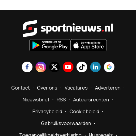
Sportnieu
Contact
Over ons
Vacatures
Adverteren
Nieuwsbrief
RSS
Auteursrechten
Privacybeleid
Cookiebeleid
Gebruiksvoorwaarden
Toegankelijkheidsverklaring
Huisregels