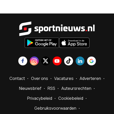
Sportnieu
Contact
Over ons
Vacatures
Adverteren
Nieuwsbrief
RSS
Auteursrechten
Privacybeleid
Cookiebeleid
Gebruiksvoorwaarden