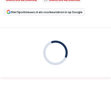
Stel Sportnieuws.nl als voorkeursbron in op Google