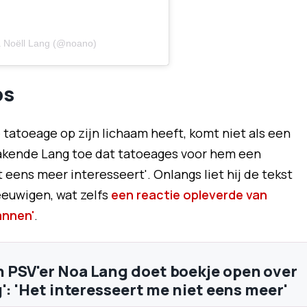
 Noëll Lang (@noano)
os
tatoeage op zijn lichaam heeft, komt niet als een
makende Lang toe dat tatoeages voor hem een
t eens meer interesseert'. Onlangs liet hij de tekst
reeuwigen, wat zelfs
een reactie opleverde van
annen'
.
PSV'er Noa Lang doet boekje open over
': 'Het interesseert me niet eens meer'