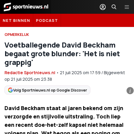
Sportnieuws.nl
NET BINNEN
PODCAST
OPMERKELIJK
Voetballegende David Beckham
begaat grote blunder: 'Het is niet
grappig'
Redactie Sportnieuws.nl
•
21 juli 2025
om
17:59
/
Bijgewerkt
op 21 juli 2025 om 23:38
Volg Sportnieuws.nl op Google Discover
i
David Beckham staat al jaren bekend om zijn
verzorgde en stijlvolle uitstraling. Toch liep
een recent doe-het-zelf kapsel niet helemaal
volgens plan. Wat begon als een poging om