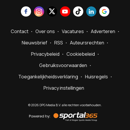
Contact
Over ons
Vacatures
Adverteren
Nieuwsbrief
RSS
Auteursrechten
Privacybeleid
Cookiebeleid
Gebruiksvoorwaarden
Toegankelijkheidsverklaring
Huisregels
Privacy instellingen
©
2026
DPG Media B.V. alle rechten voorbehouden.
Powered
by
Sportal365