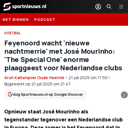
Sportnieuws.nl
NET BINNEN
PODCAST
VOETBAL
Feyenoord wacht 'nieuwe
nachtmerrie' met José Mourinho:
'The Special One' enorme
plaaggeest voor Nederlandse clubs
Aron Kattenpoel Oude Heerink
•
21 juli 2025
om
17:50
/
Bijgewerkt op 21 juli 2025 om 21:47
Volg Sportnieuws.nl op Google Discover
i
Opnieuw staat José Mourinho als
tegenstander tegenover een Nederlandse club
in Europa. Deze zomer is het Feyenoord dat in