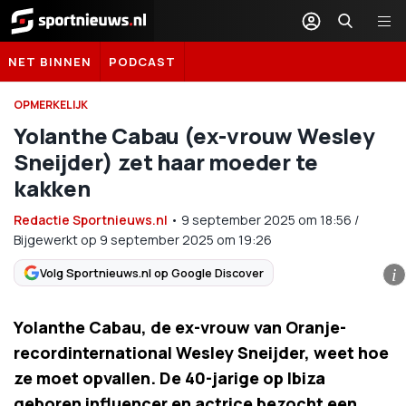
Sportnieuws.nl
NET BINNEN
PODCAST
OPMERKELIJK
Yolanthe Cabau (ex-vrouw Wesley
Sneijder) zet haar moeder te
kakken
Redactie Sportnieuws.nl
•
9 september 2025
om
18:56
/
Bijgewerkt op 9 september 2025 om 19:26
Volg Sportnieuws.nl op Google Discover
i
Yolanthe Cabau, de ex-vrouw van Oranje-
recordinternational Wesley Sneijder, weet hoe
ze moet opvallen. De 40-jarige op Ibiza
geboren influencer en actrice bezocht een