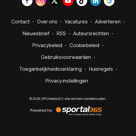
Contact
Over ons
Vacatures
Adverteren
Nieuwsbrief
RSS
Auteursrechten
Privacybeleid
Cookiebeleid
Gebruiksvoorwaarden
Toegankelijkheidsverklaring
Huisregels
Privacy instellingen
©
2026
DPG Media B.V. alle rechten voorbehouden.
Powered
by
Sportal365