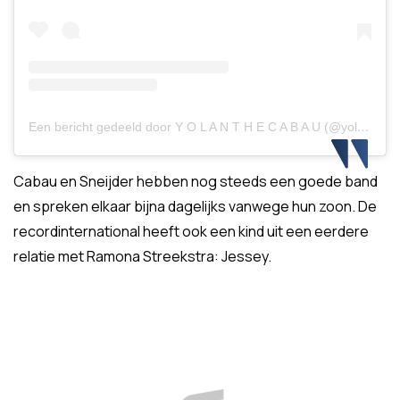
Een bericht gedeeld door Y O L A N T H E C A B A U (@yolanthecabau)
Cabau en Sneijder hebben nog steeds een goede band
en spreken elkaar bijna dagelijks vanwege hun zoon. De
recordinternational heeft ook een kind uit een eerdere
relatie met Ramona Streekstra: Jessey.