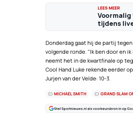
Voormalig 
tijdens liv
Donderdag gaat hij de partij tege
volgende ronde. "Ik ben door en ik 
neemt het in de kwartfinale op t
Cool Hand Luke rekende eerder o
Jurjen van der Velde: 10-3.
MICHAEL SMITH
GRAND SLAM O
Stel Sportnieuws.nl als voorkeursbron in op Go