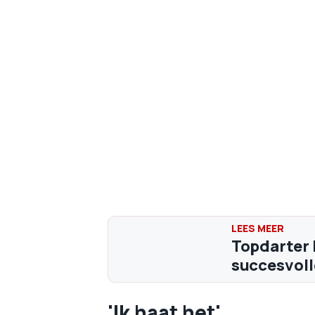
Topdarter 
succesvolle
'Ik haat het'