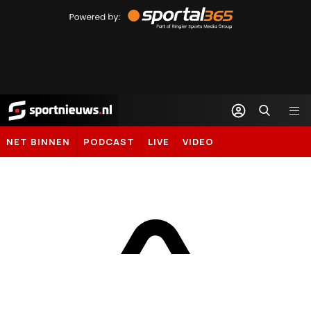
Powered
by
Sportal365
Sportnieuws.nl
NET BINNEN
PODCAST
LIVE
VIDEO