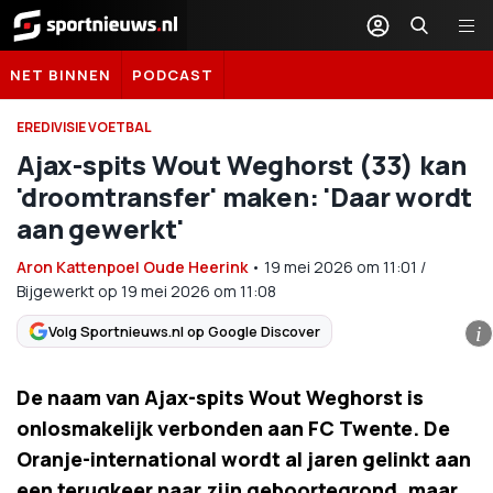
Sportnieuws.nl
NET BINNEN
PODCAST
EREDIVISIE VOETBAL
Ajax-spits Wout Weghorst (33) kan
'droomtransfer' maken: 'Daar wordt
aan gewerkt'
Aron Kattenpoel Oude Heerink
•
19 mei 2026
om
11:01
/
Bijgewerkt op 19 mei 2026 om 11:08
Volg Sportnieuws.nl op Google Discover
i
De naam van Ajax-spits Wout Weghorst is
onlosmakelijk verbonden aan FC Twente. De
Oranje-international wordt al jaren gelinkt aan
een terugkeer naar zijn geboortegrond, maar