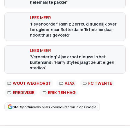
helemaal te pakken'
'Feyenoorder' Ramiz Zerrouki duidelijk over
terugkeer naar Rotterdam: 'Ik heb me daar
nooit thuis gevoeld'
'Vernedering' Ajax groot nieuws in het
buitenland: 'Harry Styles jaagt ze uit eigen
stadion'
WOUT WEGHORST
AJAX
FC TWENTE
EREDIVISIE
ERIK TEN HAG
Stel Sportnieuws.nl als voorkeursbron in op Google