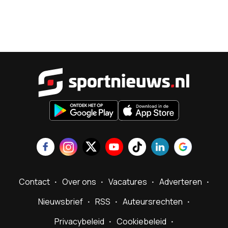
Sportnieu
Contact
Over ons
Vacatures
Adverteren
Nieuwsbrief
RSS
Auteursrechten
Privacybeleid
Cookiebeleid