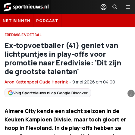
Sportnieuws.nl
NET BINNEN
PODCAST
EREDIVISIE VOETBAL
Ex-topvoetballer (41) geniet van
lichtpuntjes in play-offs voor
promotie naar Eredivisie: 'Dit zijn
de grootste talenten'
Aron Kattenpoel Oude Heerink
•
9 mei 2026
om
04:00
Volg Sportnieuws.nl op Google Discover
i
Almere City kende een slecht seizoen in de
Keuken Kampioen Divisie, maar toch gloort er
hoop in Flevoland. In de play-offs hebben ze