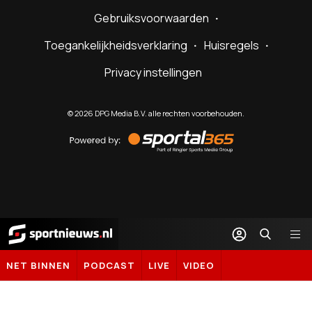
Gebruiksvoorwaarden
Toegankelijkheidsverklaring
Huisregels
Privacy instellingen
©
2026
DPG Media B.V. alle rechten voorbehouden.
Powered
by
Sportal365
Sportnieuws.nl
NET BINNEN
PODCAST
LIVE
VIDEO