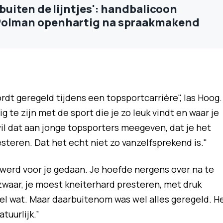
 buiten de lijntjes': handbalicoon
Polman openhartig na spraakmakend
ordt geregeld tijdens een topsportcarrière", las Hoog.
g te zijn met de sport die je zo leuk vindt en waar je
 wil dat aan jonge topsporters meegeven, dat je het
esteren. Dat het echt niet zo vanzelfsprekend is."
 werd voor je gedaan. Je hoefde nergens over na te
 zwaar, je moest kneiterhard presteren, met druk
veel wat. Maar daarbuitenom was wel alles geregeld. H
tuurlijk.”