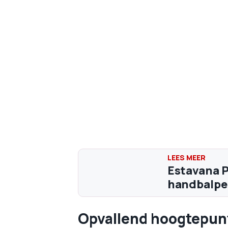
Estavana P
handbalpen
Opvallend hoogtepun