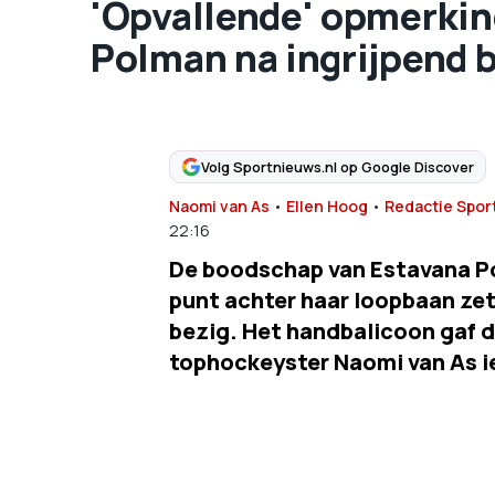
'Opvallende' opmerkin
Polman na ingrijpend b
Volg Sportnieuws.nl op Google Discover
Naomi van As
•
Ellen Hoog
•
Redactie Spor
22:16
De boodschap van Estavana Pol
punt achter haar loopbaan zet
bezig. Het handbalicoon gaf d
tophockeyster Naomi van As i