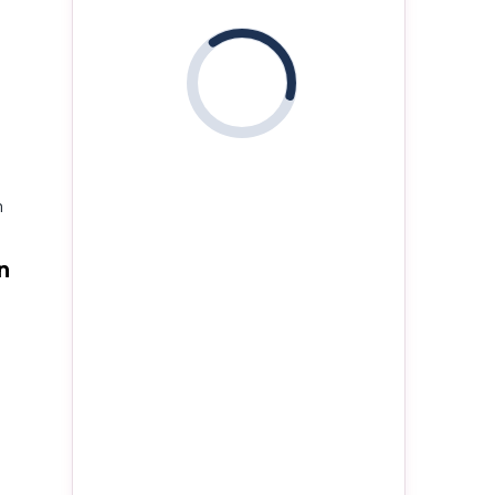
i
m
n