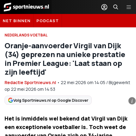
Sportnieuws.nl
NET BINNEN
PODCAST
NEDERLANDS VOETBAL
Oranje-aanvoerder Virgil van Dijk
(34) geprezen na unieke prestatie
in Premier League: 'Laat staan op
zijn leeftijd'
Redactie Sportnieuws.nl
•
22 mei 2026
om
14:05
/
Bijgewerkt
op 22 mei 2026 om 14:53
Volg Sportnieuws.nl op Google Discover
i
Het is inmiddels wel bekend dat Virgil van Dijk
een exceptionele voetballer is. Toch weet de
aanvoerder van Oranje zich op 34-jarige