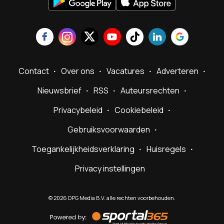
Contact
Over ons
Vacatures
Adverteren
Nieuwsbrief
RSS
Auteursrechten
Privacybeleid
Cookiebeleid
Gebruiksvoorwaarden
Toegankelijkheidsverklaring
Huisregels
Privacy instellingen
©
2026
DPG Media B.V. alle rechten voorbehouden.
Powered
by
Sportal365