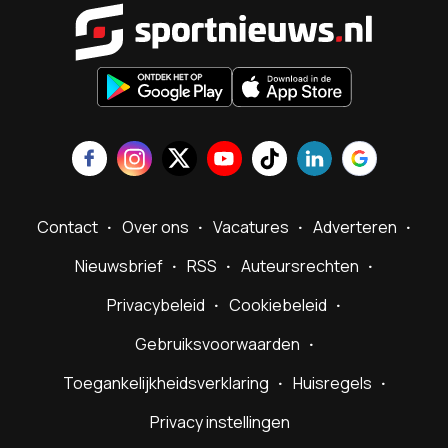
Sportnieu
Contact
Over ons
Vacatures
Adverteren
Nieuwsbrief
RSS
Auteursrechten
Privacybeleid
Cookiebeleid
Gebruiksvoorwaarden
Toegankelijkheidsverklaring
Huisregels
Privacy instellingen