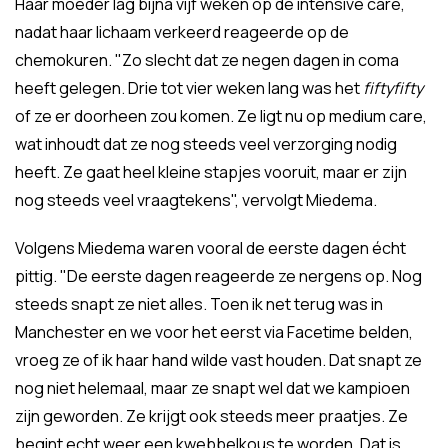
Haar moeder lag bijna vijf weken op de intensive care,
nadat haar lichaam verkeerd reageerde op de
chemokuren. "Zo slecht dat ze negen dagen in coma
heeft gelegen. Drie tot vier weken lang was het
fiftyfifty
of ze er doorheen zou komen. Ze ligt nu op medium care,
wat inhoudt dat ze nog steeds veel verzorging nodig
heeft. Ze gaat heel kleine stapjes vooruit, maar er zijn
nog steeds veel vraagtekens", vervolgt Miedema.
Volgens Miedema waren vooral de eerste dagen écht
pittig. "De eerste dagen reageerde ze nergens op. Nog
steeds snapt ze niet alles. Toen ik net terug was in
Manchester en we voor het eerst via Facetime belden,
vroeg ze of ik haar hand wilde vast houden. Dat snapt ze
nog niet helemaal, maar ze snapt wel dat we kampioen
zijn geworden. Ze krijgt ook steeds meer praatjes. Ze
begint echt weer een kwebbelkous te worden. Dat is