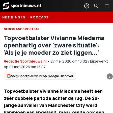
Sportnieuws.nl
NET BINNEN
PODCAST
NEDERLANDS VOETBAL
Topvoetbalster Vivianne Miedema
openhartig over 'zware situatie':
'Als je je moeder zo ziet liggen...'
Redactie Sportnieuws.nl
•
27 mei 2026
om
13:02
/
Bijgewerkt
op 27 mei 2026 om 13:07
Volg Sportnieuws.nl op Google Discover
i
Topvoetbalster Vivianne Miedema heeft een
zéér dubbele periode achter de rug. De 29-
jarige aanvaller van Manchester City werd
kampioen van Engeland, maar kende ook een