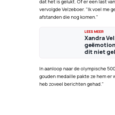
dat het is gelukt. Of er een last va
vervolgde Velzeboer. "Ik voel me g
afstanden die nog komen."
Xandra Vel
geëmotione
dit niet g
In aanloop naar de olympische 500
gouden medaille pakte ze hem er we
heb zoveel berichten gehad."