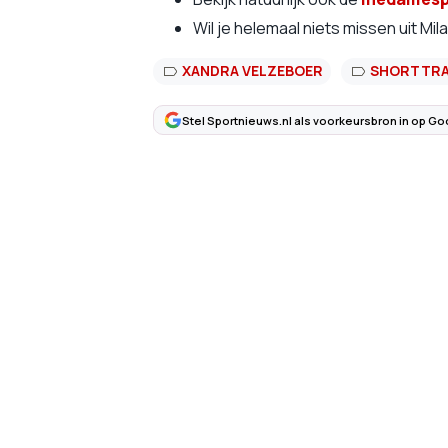
Wil je helemaal niets missen uit Mil
XANDRA VELZEBOER
SHORTTR
Stel Sportnieuws.nl als voorkeursbron in op Go