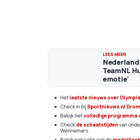
Nederlands
TeamNL Hui
emotie'
Het
laatste nieuws over Olympi
Check in bij
Sportnieuws.nl Dro
Bekijk het
volledige programma 
Check
de schaatstijden
van onde
Wennemars.
Bekijk natuurlijk ook de
medaillesp