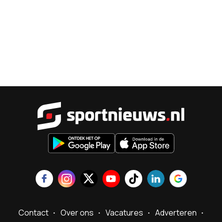
Sportnieu
Contact
Over ons
Vacatures
Adverteren