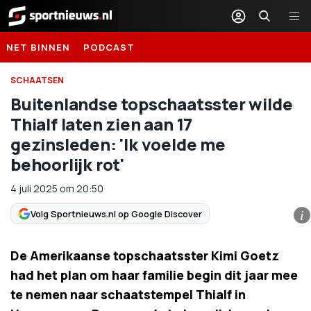
Sportnieuws.nl
NET BINNEN
PODCAST
SCHAATSEN
Buitenlandse topschaatsster wilde
Thialf laten zien aan 17
gezinsleden: 'Ik voelde me
behoorlijk rot'
4 juli 2025
om
20:50
Volg Sportnieuws.nl op Google Discover
i
De Amerikaanse topschaatsster Kimi Goetz
had het plan om haar familie begin dit jaar mee
te nemen naar schaatstempel Thialf in