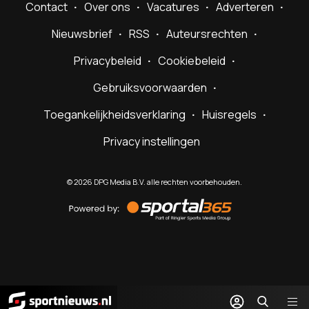
Contact
Over ons
Vacatures
Adverteren
Nieuwsbrief
RSS
Auteursrechten
Privacybeleid
Cookiebeleid
Gebruiksvoorwaarden
Toegankelijkheidsverklaring
Huisregels
Privacy instellingen
©
2026
DPG Media B.V. alle rechten voorbehouden.
Powered
by
Sportal365