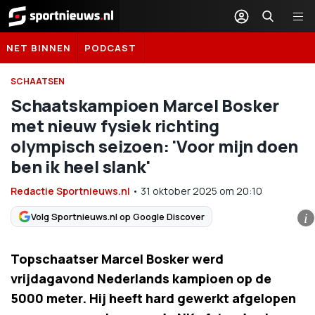
Sportnieuws.nl
NET BINNEN
PODCAST
SCHAATSEN
Schaatskampioen Marcel Bosker
met nieuw fysiek richting
olympisch seizoen: 'Voor mijn doen
ben ik heel slank'
Redactie Sportnieuws.nl
•
31 oktober 2025
om
20:10
Volg Sportnieuws.nl op Google Discover
i
Topschaatser Marcel Bosker werd
vrijdagavond Nederlands kampioen op de
5000 meter. Hij heeft hard gewerkt afgelopen