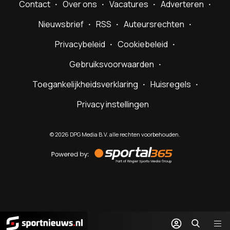
Contact
Over ons
Vacatures
Adverteren
Nieuwsbrief
RSS
Auteursrechten
Privacybeleid
Cookiebeleid
Gebruiksvoorwaarden
Toegankelijkheidsverklaring
Huisregels
Privacy instellingen
©
2026
DPG Media B.V. alle rechten voorbehouden.
Powered
by
Sportal365