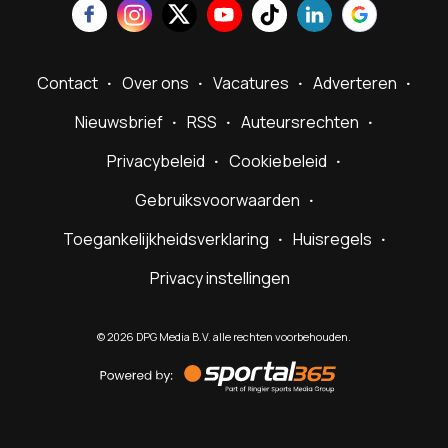
Contact
Over ons
Vacatures
Adverteren
Nieuwsbrief
RSS
Auteursrechten
Privacybeleid
Cookiebeleid
Gebruiksvoorwaarden
Toegankelijkheidsverklaring
Huisregels
Privacy instellingen
©
2026
DPG Media B.V. alle rechten voorbehouden.
Powered
by
Sportal365