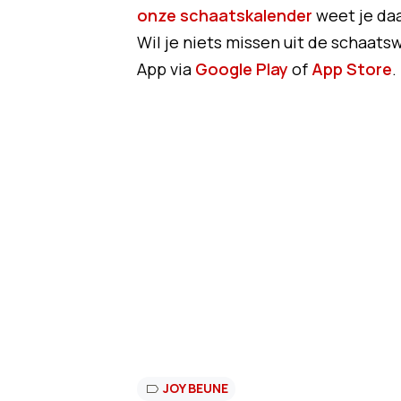
onze schaatskalender
weet je daa
Wil je niets missen uit de schaat
App via
Google Play
of
App Store
.
JOY BEUNE