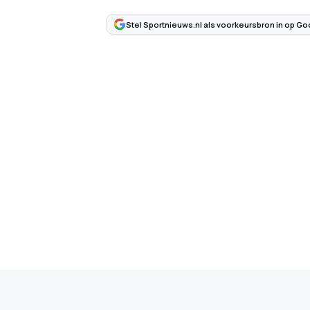
Stel Sportnieuws.nl als voorkeursbron in op Go