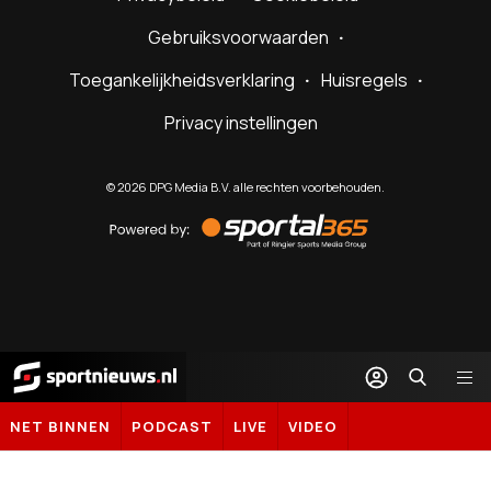
Gebruiksvoorwaarden
Toegankelijkheidsverklaring
Huisregels
Privacy instellingen
©
2026
DPG Media B.V. alle rechten voorbehouden.
Powered
by
Sportal365
Sportnieuws.nl
NET BINNEN
PODCAST
LIVE
VIDEO