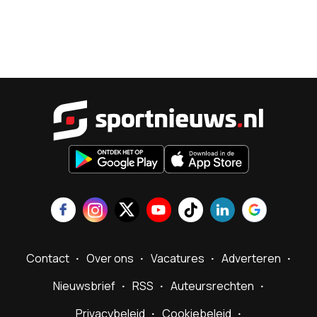
Sportnieu
Contact
Over ons
Vacatures
Adverteren
Nieuwsbrief
RSS
Auteursrechten
Privacybeleid
Cookiebeleid