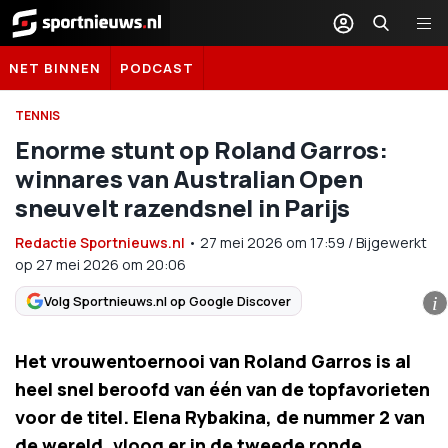
Sportnieuws.nl
NET BINNEN
PODCAST
TENNIS
Enorme stunt op Roland Garros:
winnares van Australian Open
sneuvelt razendsnel in Parijs
Redactie Sportnieuws.nl
•
27 mei 2026
om
17:59
/
Bijgewerkt
op 27 mei 2026 om 20:06
Volg Sportnieuws.nl op Google Discover
i
Het vrouwentoernooi van Roland Garros is al
heel snel beroofd van één van de topfavorieten
voor de titel. Elena Rybakina, de nummer 2 van
de wereld, vloog er in de tweede ronde