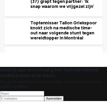
(37) grapt tegen partner: 'Ik
snap waarom we vrijgezel zijn'
Toptennisser Tallon Griekspoor
knokt zich na medische time-
out naar volgende stunt tegen
wereldtopper in Montréal
Meld je aan en ontvang het laatste nieuws
rechtstreeks in je inbox.
Mis geen spannende evenementen, exclusieve tickets en
unieke updates!