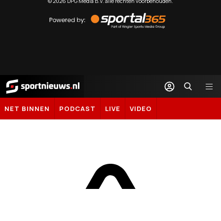
©
2026
DPG Media B.V. alle rechten voorbehouden.
Powered
by
Sportal365
Sportnieuws.nl
NET BINNEN
PODCAST
LIVE
VIDEO