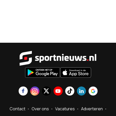
Sportnieu
Contact
Over ons
Vacatures
Adverteren