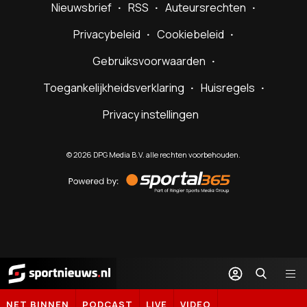
Nieuwsbrief
RSS
Auteursrechten
Privacybeleid
Cookiebeleid
Gebruiksvoorwaarden
Toegankelijkheidsverklaring
Huisregels
Privacy instellingen
©
2026
DPG Media B.V. alle rechten voorbehouden.
Powered
by
Sportal365
Sportnieuws.nl
NET BINNEN
PODCAST
LIVE
VIDEO