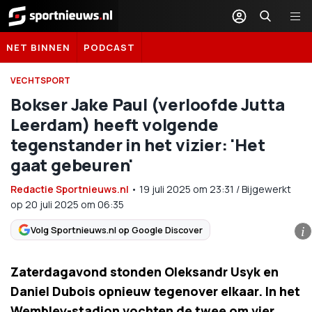
Sportnieuws.nl
NET BINNEN
PODCAST
VECHTSPORT
Bokser Jake Paul (verloofde Jutta
Leerdam) heeft volgende
tegenstander in het vizier: 'Het
gaat gebeuren'
Redactie Sportnieuws.nl
•
19 juli 2025
om
23:31
/
Bijgewerkt
op 20 juli 2025 om 06:35
Volg Sportnieuws.nl op Google Discover
i
Zaterdagavond stonden Oleksandr Usyk en
Daniel Dubois opnieuw tegenover elkaar. In het
Wembley-stadion vochten de twee om vier