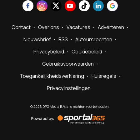
Contact
Over ons
Vacatures
Adverteren
Nieuwsbrief
RSS
Auteursrechten
Privacybeleid
Cookiebeleid
Gebruiksvoorwaarden
Toegankelijkheidsverklaring
Huisregels
Privacy instellingen
©
2026
DPG Media B.V. alle rechten voorbehouden.
Powered
by
Sportal365