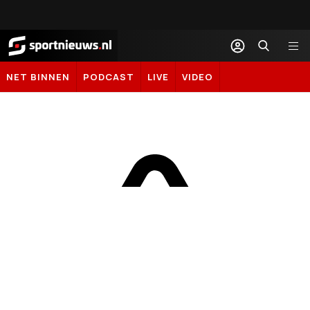
Sportnieuws.nl
NET BINNEN
PODCAST
LIVE
VIDEO