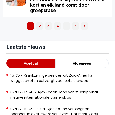
kort en elk land komt door
groepsfase
1
2
3
4
...
8
next
Laatste nieuws
Voetbal
Algemeen
15:35
•
Krankzinnige beelden uit Zuid-Amerika:
weggeschoten bal zorgt voor totale chaos
07/08 - 13:46
•
Ajax-icoon John van 't Schip vindt
nieuwe internationale trainersklus
07/08 - 10:39
•
Oud-Ajacied Jan Vertonghen
openhartig over zware verliezen: 'Dat merk ik ook'