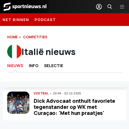
Sportnieuws.nl
NET BINNEN
PODCAST
HOME
COMPETITIES
Italië nieuws
NIEUWS
INFO
SELECTIE
VOETBAL
10:44 - 23-11-2025
Dick Advocaat onthult favoriete
tegenstander op WK met
Curaçao: 'Met hun praatjes'